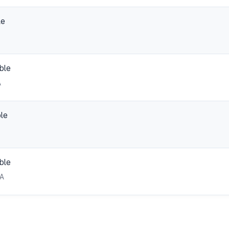
le
ble
A
le
ble
MA