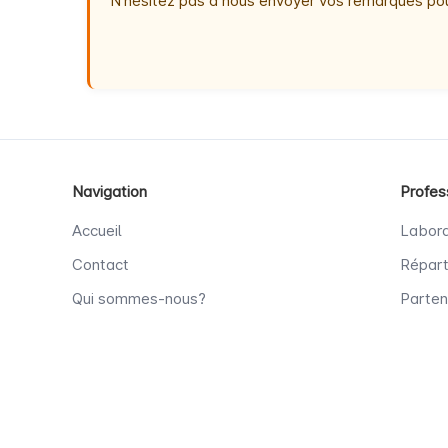
N'hésitez pas à nous envoyer vos remarques pou
Navigation
Profes
Accueil
Labora
Contact
Répart
Qui sommes-nous?
Parten