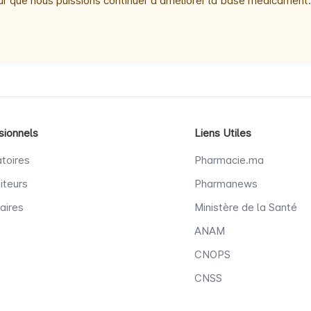
r que nous puissions continuer à améliorer la base medicament.
sionnels
Liens Utiles
toires
Pharmacie.ma
iteurs
Pharmanews
aires
Ministère de la Santé
ANAM
CNOPS
CNSS