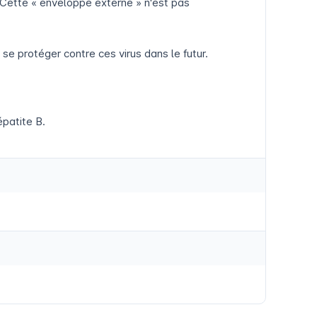
 Cette « enveloppe externe » n'est pas
 se protéger contre ces virus dans le futur.
épatite B.