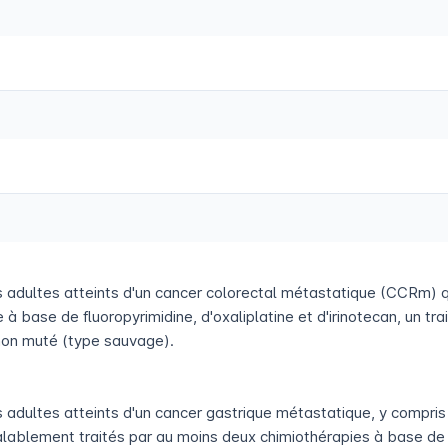
ts adultes atteints d'un cancer colorectal métastatique (CCRm) 
 à base de fluoropyrimidine, d'oxaliplatine et d'irinotecan, un tr
non muté (type sauvage).
s adultes atteints d'un cancer gastrique métastatique, y compri
lablement traités par au moins deux chimiothérapies à base de f