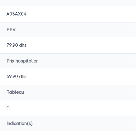
A03AX04
PPV
79.90 dhs
Prix hospitalier
49.90 dhs
Tableau
C
Indication(s)