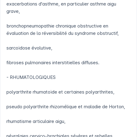
exacerbations d'asthme, en particulier asthme aigu
grave,
bronchopneumopathie chronique obstructive en
évaluation de la réversibilité du syndrome obstructif,
sarcoïdose évolutive,
fibroses pulmonaires interstitielles diffuses.
- RHUMATOLOGIQUES
polyarthrite rhumatoïde et certaines polyarthrites,
pseudo polyarthrite rhizomélique et maladie de Horton,
rhumatisme articulaire aigu,
névralgies cervico-brachiales sévères et rebelles.