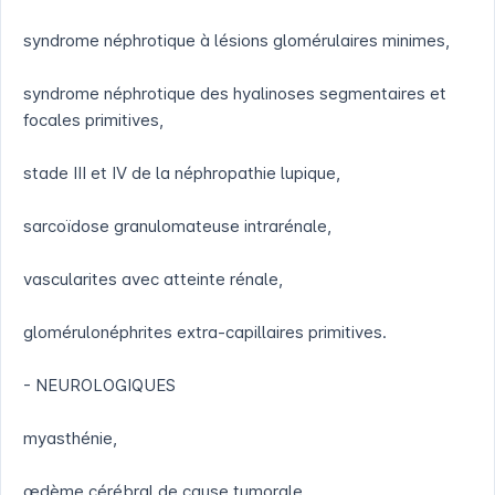
syndrome néphrotique à lésions glomérulaires minimes,
syndrome néphrotique des hyalinoses segmentaires et
focales primitives,
stade III et IV de la néphropathie lupique,
sarcoïdose granulomateuse intrarénale,
vascularites avec atteinte rénale,
glomérulonéphrites extra-capillaires primitives.
- NEUROLOGIQUES
myasthénie,
œdème cérébral de cause tumorale,