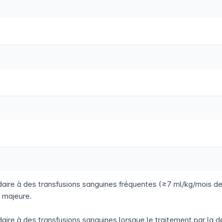
daire à des transfusions sanguines fréquentes (≥7 ml/kg/mois de
 majeure.
aire à des transfusions sanguines lorsque le traitement par la 