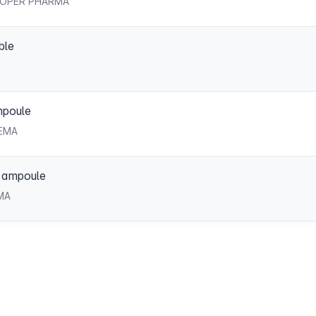
 COOPER PHARMA
ble
mpoule
HEMA
 ampoule
EMA