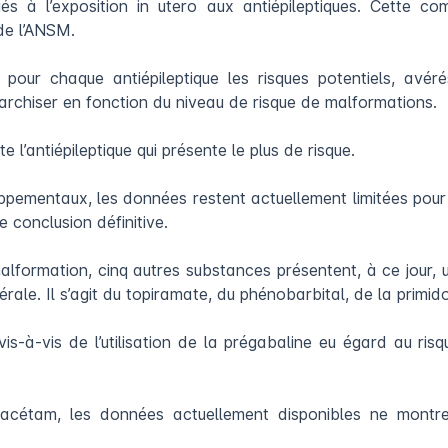
és à l’exposition in utero aux antiépileptiques. Cette co
de l’ANSM.
pour chaque antiépileptique les risques potentiels, avé
rarchiser en fonction du niveau de risque de malformations.
 l’antiépileptique qui présente le plus de risque.
pementaux, les données restent actuellement limitées pour l
 conclusion définitive.
alformation, cinq autres substances présentent, à ce jour,
rale. Il s’agit du topiramate, du phénobarbital, de la primi
vis-à-vis de l’utilisation de la prégabaline eu égard au ris
iracétam, les données actuellement disponibles ne mont