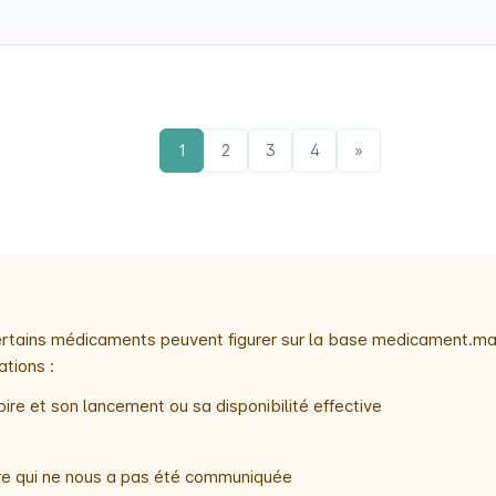
1
2
3
4
»
 certains médicaments peuvent figurer sur la base medicament.ma
ations :
ire et son lancement ou sa disponibilité effective
oire qui ne nous a pas été communiquée