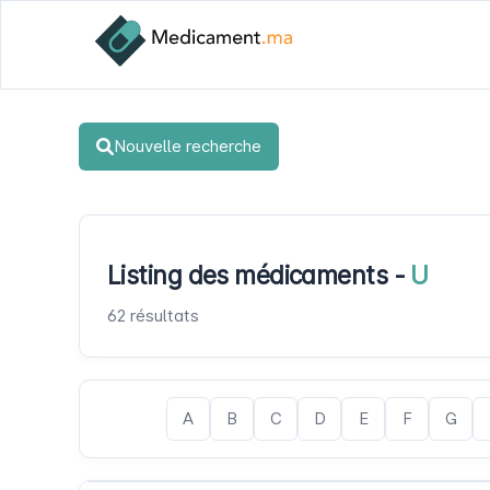
Nouvelle recherche
Listing des médicaments -
U
62 résultats
A
B
C
D
E
F
G