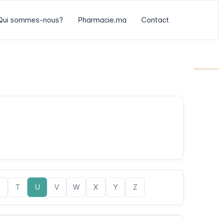
Qui sommes-nous?
Pharmacie.ma
Contact
S
T
U
V
W
X
Y
Z