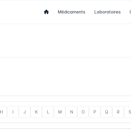
Médicaments
Laboratoires
H
I
J
K
L
M
N
O
P
Q
R