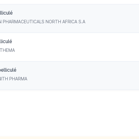
iculé
- SUN PHARMACEUTICALS NORTH AFRICA S.A
iculé
SOTHEMA
lliculé
ZENITH PHARMA