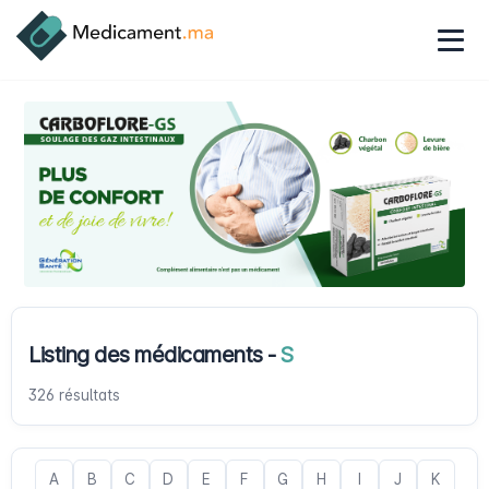
Listing des médicaments -
S
326 résultats
A
B
C
D
E
F
G
H
I
J
K