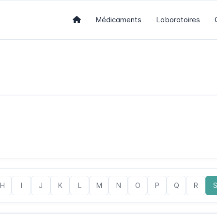
Médicaments
Laboratoires
H
I
J
K
L
M
N
O
P
Q
R