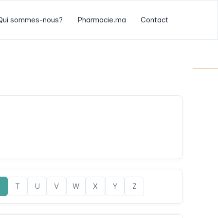
Qui sommes-nous?
Pharmacie.ma
Contact
S
T
U
V
W
X
Y
Z