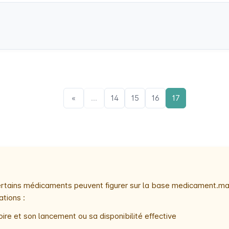
«
...
14
15
16
17
 certains médicaments peuvent figurer sur la base medicament.ma
ations :
ire et son lancement ou sa disponibilité effective