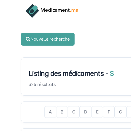
Nouvelle recherche
Listing des médicaments -
S
326 résultats
A
B
C
D
E
F
G